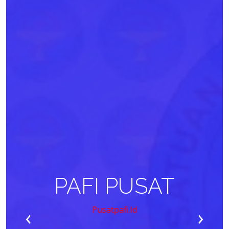
PAFI PUSAT
‹
›
Pusatpafi.id