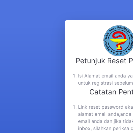
Petunjuk Reset 
Isi Alamat email anda 
untuk registrasi sebelu
Catatan Pent
Link reset password aka
alamat email anda,anda 
email anda dan jika tida
inbox, silahkan periksa 