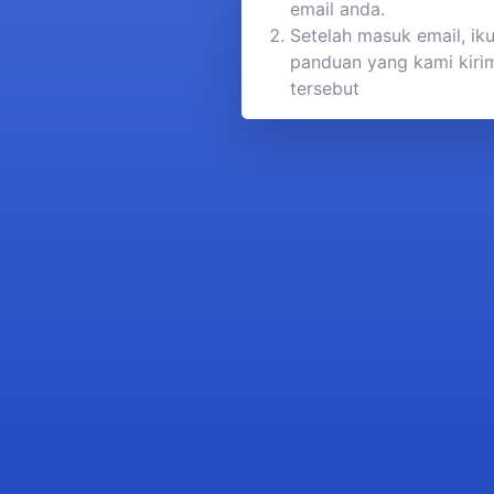
email anda.
Setelah masuk email, iku
panduan yang kami kirim
tersebut