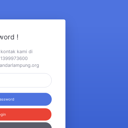
word !
a kontak kami di
281399973600
andarlampung.org
Password
ogin