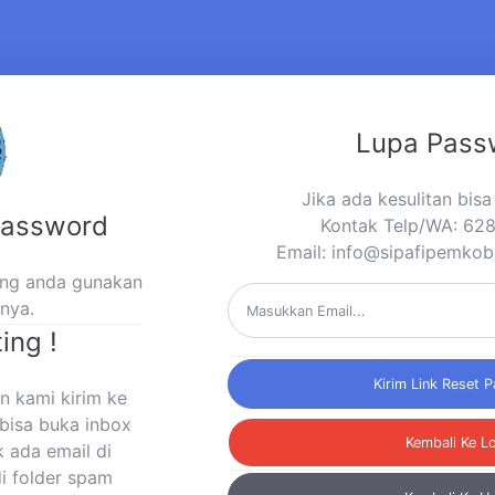
Lupa Pass
Jika ada kesulitan bis
Password
Kontak Telp/WA: 6
Email:
info@sipafipemkob
yang anda gunakan
mnya.
ing !
Kirim Link Reset 
n kami kirim ke
bisa buka inbox
Kembali Ke L
k ada email di
di folder spam