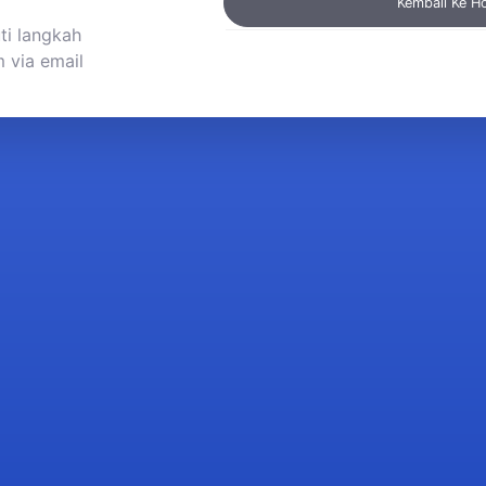
Kembali Ke 
ti langkah
 via email